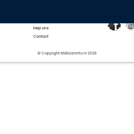
IEUWS
OVER ONS
WIL JE O
Wie zijn wij?
Help ons
Contact
© Copyright MxBaanInfo.nl 2026