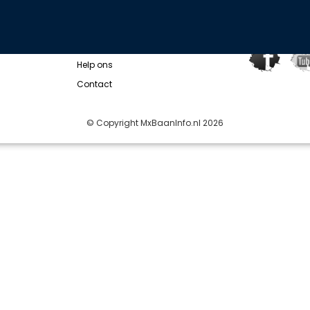
IEUWS
OVER ONS
WIL JE O
Wie zijn wij?
Help ons
Contact
© Copyright MxBaanInfo.nl 2026